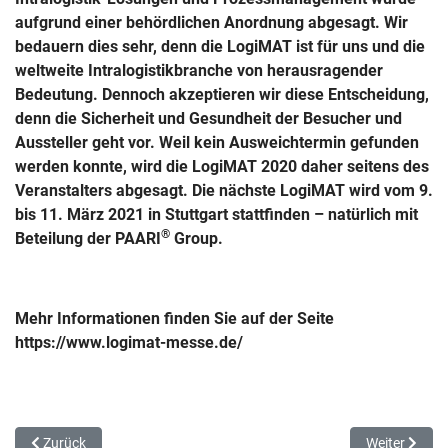
aufgrund einer behördlichen Anordnung abgesagt. Wir
bedauern dies sehr, denn die LogiMAT ist für uns und die
weltweite Intralogistikbranche von herausragender
Bedeutung. Dennoch akzeptieren wir diese Entscheidung,
denn die Sicherheit und Gesundheit der Besucher und
Aussteller geht vor. Weil kein Ausweichtermin gefunden
werden konnte, wird die LogiMAT 2020 daher seitens des
Veranstalters abgesagt. Die nächste LogiMAT wird vom 9.
bis 11. März 2021 in Stuttgart stattfinden – natürlich mit
®
Beteilung der PAARI
Group.
Mehr Informationen finden Sie auf der Seite
https://www.logimat-messe.de/
Vorheriger Beitrag: Coronavirus führt zu zahlreichen Messeabsagen 
Nächster Be
Zurück
Weiter