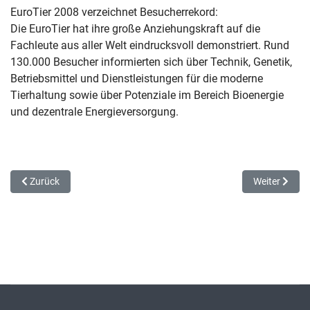
EuroTier 2008 verzeichnet Besucherrekord:
Die EuroTier hat ihre große Anziehungskraft auf die
Fachleute aus aller Welt eindrucksvoll demonstriert. Rund
130.000 Besucher informierten sich über Technik, Genetik,
Betriebsmittel und Dienstleistungen für die moderne
Tierhaltung sowie über Potenziale im Bereich Bioenergie
und dezentrale Energieversorgung.
Vorheriger Beitrag: Sonderangebote und Verlosung
Nächster Bei
Zurück
Weiter