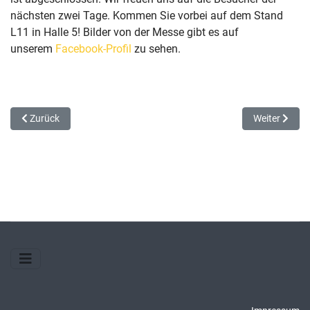
nächsten zwei Tage. Kommen Sie vorbei auf dem Stand
L11 in Halle 5! Bilder von der Messe gibt es auf
unserem
Facebook-Profil
zu sehen.
Vorheriger Beitrag: Karriere und Ausbildung bei PAARI®
Nächster Bei
Zurück
Weiter