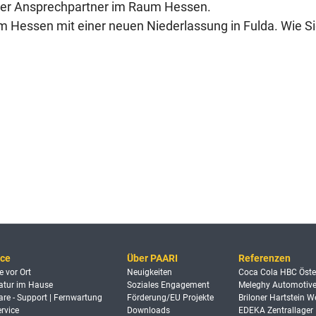
euer Ansprechpartner im Raum Hessen.
m Hessen mit einer neuen Niederlassung in Fulda. Wie Sie
ice
Über PAARI
Referenzen
e vor Ort
Neuigkeiten
Coca Cola HBC Öste
atur im Hause
Soziales Engagement
Meleghy Automotiv
are - Support | Fernwartung
Förderung/EU Projekte
Briloner Hartstein 
rvice
Downloads
EDEKA Zentrallager