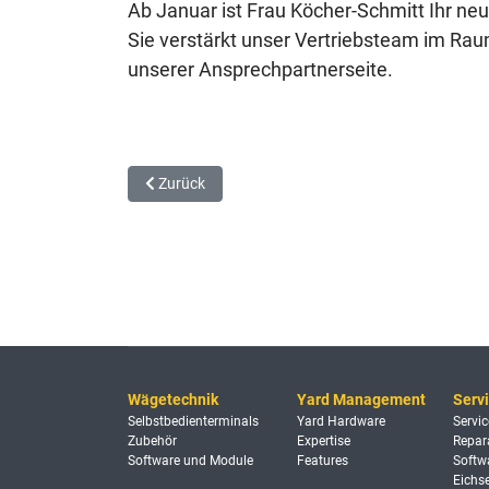
Ab Januar ist Frau Köcher-Schmitt Ihr n
Sie verstärkt unser Vertriebsteam im Rau
unserer Ansprechpartnerseite.
Vorheriger Beitrag: Innovationspreis-IT 2009
Zurück
Wägetechnik
Yard Management
Serv
Selbstbedienterminals
Yard Hardware
Servic
Zubehör
Expertise
Repar
Software und Module
Features
Softw
Eichse