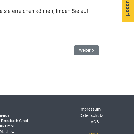
Support
 sie erreichen können, finden Sie auf
Nächster Beitrag: Sonderang
Weiter
Impressum
Datenschutz
rreich
e Bernsbach GmbH
AGB
Werk GmbH
 Malchow