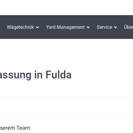
Wägetechnik
Yard Management
Service
Übe
ssung in Fulda
unserem Team: