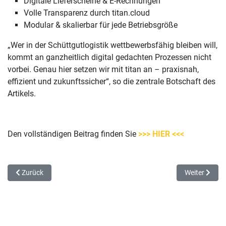
Digitale Lieferscheine & E-Rechnungen
Volle Transparenz durch titan.cloud
Modular & skalierbar für jede Betriebsgröße
„Wer in der Schüttgutlogistik wettbewerbsfähig bleiben will,
kommt an ganzheitlich digital gedachten Prozessen nicht
vorbei. Genau hier setzen wir mit titan an – praxisnah,
effizient und zukunftssicher“, so die zentrale Botschaft des
Artikels.
Den vollständigen Beitrag finden Sie
>>> HIER <<<
Vorheriger Beitrag: Engagement, das aufblüht
Nächster Bei
Zurück
Weiter