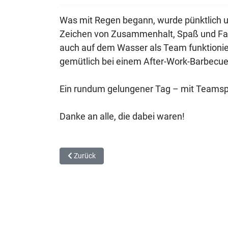
Was mit Regen begann, wurde pünktlich u
Zeichen von Zusammenhalt, Spaß und Fami
auch auf dem Wasser als Team funktionie
gemütlich bei einem After-Work-Barbecue
Ein rundum gelungener Tag – mit Teamspiri
Danke an alle, die dabei waren!
Vorheriger Beitrag: Yard Management in Aktion: Fi
Zurück