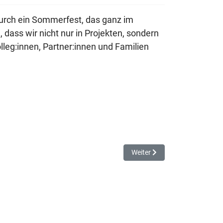
urch ein Sommerfest, das ganz im
ass wir nicht nur in Projekten, sondern
eg:innen, Partner:innen und Familien
Nächster Beitrag: Engagement
Weiter