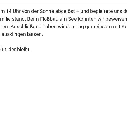
m 14 Uhr von der Sonne abgelöst – und begleitete uns d
lie stand. Beim Floßbau am See konnten wir beweisen, d
ren. Anschließend haben wir den Tag gemeinsam mit Koll
 ausklingen lassen.
t, der bleibt.
lmdreh bei der Progroup AG