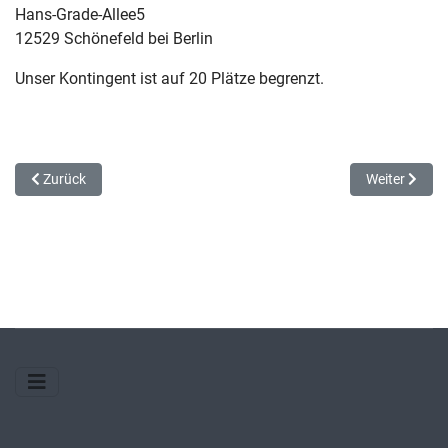
Hans-Grade-Allee5
12529 Schönefeld bei Berlin
Unser Kontingent ist auf 20 Plätze begrenzt.
Vorheriger Beitrag: Wir zeigen Ihnen, wie viel Sie drauf haben
Nächster Beit
Zurück
Weiter