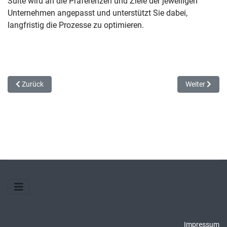
Suite wird an die Präferenzen und Ziele der jeweiligen
Unternehmen angepasst und unterstützt Sie dabei,
langfristig die Prozesse zu optimieren.
Vorheriger Beitrag: Prozessoptimierung leicht gemacht - mit der tit
Nächster Bei
Zurück
Weiter
Impressum