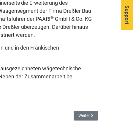
erseits die Erweiterung des
Support
 Waagensegment der Firma Dreßler Bau
®
häftsführer der PAARI
GmbH & Co. KG
e Dreßler überzeugen. Darüber hinaus
triert werden.
 und in den Fränkischen
en ausgezeichneten wägetechnische
. Neben der Zusammenarbeit bei
Nächster Beitrag: ready.for.ta
Weiter