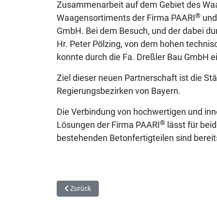
Zusammenarbeit auf dem Gebiet des Waag
®
Waagensortiments der Firma PAARI
und
GmbH. Bei dem Besuch, und der dabei dur
Hr. Peter Pölzing, von dem hohen techni
konnte durch die Fa. Dreßler Bau GmbH e
Ziel dieser neuen Partnerschaft ist die S
Regierungsbezirken von Bayern.
Die Verbindung von hochwertigen und inn
®
Lösungen der Firma PAARI
lässt für be
bestehenden Betonfertigteilen sind berei
Vorheriger Beitrag: Herzlich Willkommen bei PAARI
Zurück