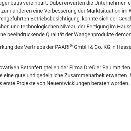
enbaus vereinbart. Dabei erwarten die Unternehmen ein
 zum anderen eine Verbesserung der Marktsituation im
chgeführten Betriebsbesichtigung, konnte sich der Gesc
schen und technologischen Niveau der Fertigung im Haus
ine beeindruckende Qualität der Waagenprodukte demons
®
tärkung des Vertriebs der PAARI
GmbH & Co. KG in Hessen
ovativen Betonfertigteilen der Firma Dreßler Bau mit d
ide eine gute und gedeihliche Zusammenarbeit erwarten
ts erste Projekte von Neuentwicklungen beraten worden.
®