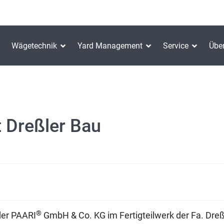
Wägetechnik
Yard Management
Service
Übe
 Dreßler Bau
®
der PAARI
GmbH & Co. KG im Fertigteilwerk der Fa. Dre