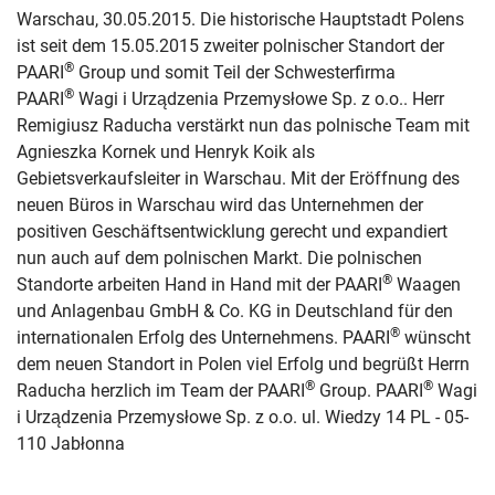
Warschau, 30.05.2015. Die historische Hauptstadt Polens
ist seit dem 15.05.2015 zweiter polnischer Standort der
®
PAARI
Group und somit Teil der Schwesterfirma
®
PAARI
Wagi i Urządzenia Przemysłowe Sp. z o.o.. Herr
Remigiusz Raducha verstärkt nun das polnische Team mit
Agnieszka Kornek und Henryk Koik als
Gebietsverkaufsleiter in Warschau. Mit der Eröffnung des
neuen Büros in Warschau wird das Unternehmen der
positiven Geschäftsentwicklung gerecht und expandiert
nun auch auf dem polnischen Markt. Die polnischen
®
Standorte arbeiten Hand in Hand mit der PAARI
Waagen
und Anlagenbau GmbH & Co. KG in Deutschland für den
®
internationalen Erfolg des Unternehmens. PAARI
wünscht
dem neuen Standort in Polen viel Erfolg und begrüßt Herrn
®
®
Raducha herzlich im Team der PAARI
Group. PAARI
Wagi
i Urządzenia Przemysłowe Sp. z o.o. ul. Wiedzy 14 PL - 05-
110 Jabłonna