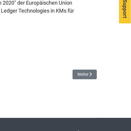
Support
n 2020" der Europäischen Union
ed Ledger Technologies in KMs für
Nächster Beitrag: Vertriebs
Weiter