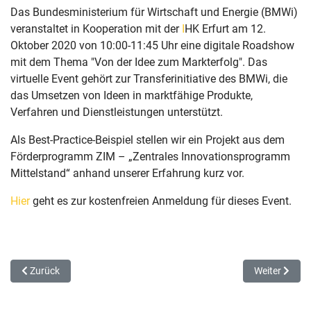
Das Bundesministerium für Wirtschaft und Energie (BMWi)
veranstaltet in Kooperation mit der
I
HK Erfurt am 12.
Oktober 2020 von 10:00-11:45 Uhr eine digitale Roadshow
mit dem Thema "Von der Idee zum Markterfolg". Das
virtuelle Event gehört zur Transferinitiative des BMWi, die
das Umsetzen von Ideen in marktfähige Produkte,
Verfahren und Dienstleistungen unterstützt.
Als Best-Practice-Beispiel stellen wir ein Projekt aus dem
Förderprogramm ZIM – „Zentrales Innovationsprogramm
Mittelstand“ anhand unserer Erfahrung kurz vor.
Hier
geht es zur kostenfreien Anmeldung für dieses Event.
Vorheriger Beitrag: Digitales Yard Management made by PAARI®
Nächster Beit
Zurück
Weiter