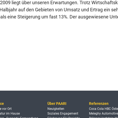
r 2009 liegt über unseren Erwartungen. Trotz Wirtschaft
 Halbjahr auf den Gebieten von Umsatz und Ertrag ein s
mals eine Steigerung um fast 13%. Der ausgewiesene U
ice
Über PAARI
Referenzen
e vor Ort
Neuigkeiten
Coca Cola HBC Öste
atur im Hause
Soziales Engagement
Meleghy Automotiv