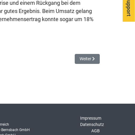
Support
skrise und einem Rückgang bei dem
ehr gutes Ergebnis. Beim Umsatz gelang
nternehmensertrag konnte sogar um 18%
Nächster Beitrag: Messe Bra
Weiter
Impressum
Datenschutz
rreich
e Bernsbach GmbH
AGB