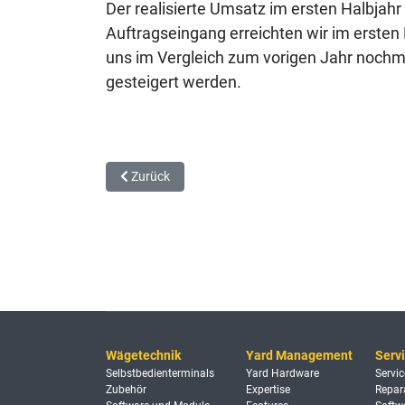
Der realisierte Umsatz im ersten Halbjah
Auftragseingang erreichten wir im ersten
uns im Vergleich zum vorigen Jahr noch
gesteigert werden.
Vorheriger Beitrag: MELA 2009 - PAARI® ist dabei
Zurück
Wägetechnik
Yard Management
Serv
Selbstbedienterminals
Yard Hardware
Servic
Zubehör
Expertise
Repar