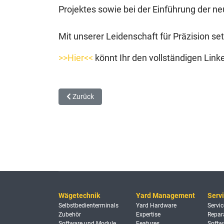
Projektes sowie bei der Einführung der n
Mit unserer Leidenschaft für Präzision s
>>Hier<<
könnt Ihr den vollständigen Link
Vorheriger Beitrag: 25 Jahre Zusammenarbeit sprec
Zurück
Wägetechnik
Yard Management
Serv
Selbstbedienterminals
Yard Hardware
Servic
Zubehör
Expertise
Repar
Software und Module
Features
Softw