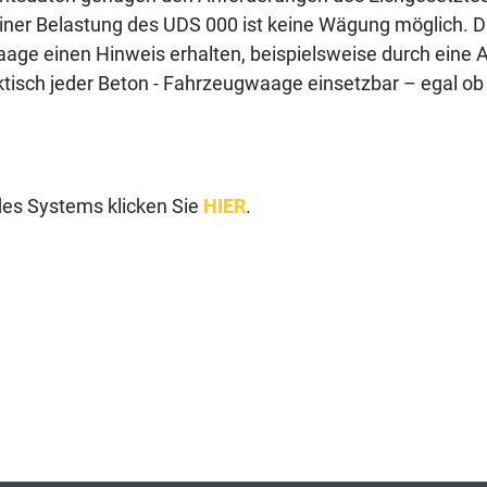
einer Belastung des UDS 000 ist keine Wägung möglich. Di
aage einen Hinweis erhalten, beispielsweise durch eine
praktisch jeder Beton - Fahrzeugwaage einsetzbar – egal
des Systems klicken Sie
HIER
.
t die Abfertigung und verbessert die Transparenz bei den Beladevorgän