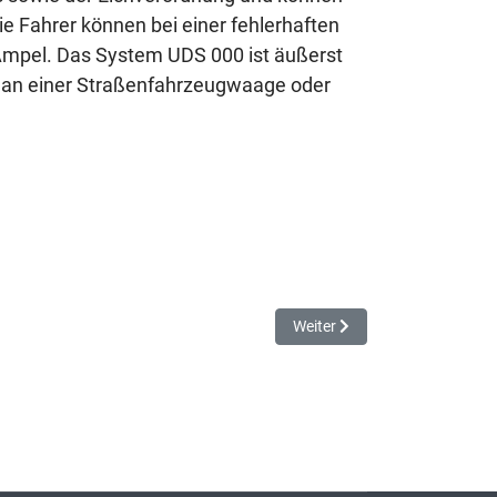
e Fahrer können bei einer fehlerhaften
 Ampel. Das System UDS 000 ist äußerst
 ob an einer Straßenfahrzeugwaage oder
gen
Nächster Beitrag: SBT 400 mi
Weiter