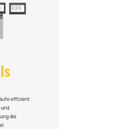
ls
ufe effizient
 und
dung die
l.