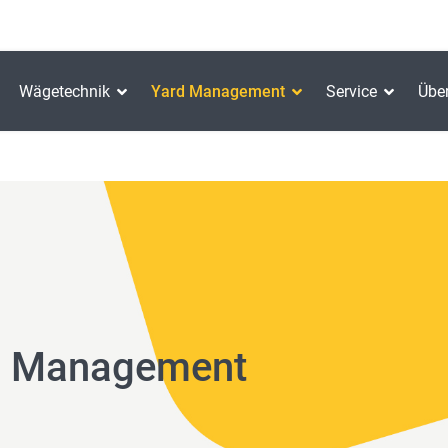
Wägetechnik
Yard Management
Service
Übe
rd Management