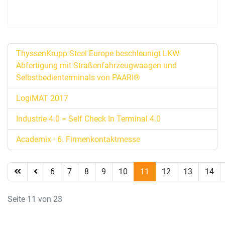
ThyssenKrupp Steel Europe beschleunigt LKW
Abfertigung mit Straßenfahrzeugwaagen und
Selbstbedienterminals von PAARI®
LogiMAT 2017
Industrie 4.0 = Self Check In Terminal 4.0
Academix - 6. Firmenkontaktmesse
6
7
8
9
10
11
12
13
14
Seite 11 von 23