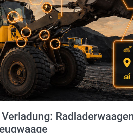
r Verladung: Radladerwaagen 
zeugwaage